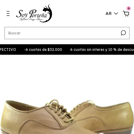
0
AR
VO
-6 cuotas de $32.000
6 cuotas sin interes y 10 % de descuento 