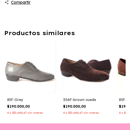
Compartir
Productos similares
85F-Grey
306F-brown-suede
85F-B
$190.000,00
$190.000,00
$190.
6
x
$31.666,67
sin interés
6
x
$31.666,67
sin interés
6
x
$31.