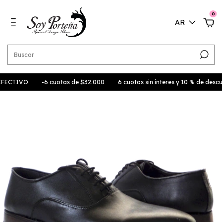
0
AR
TIVO
-6 cuotas de $32.000
6 cuotas sin interes y 10 % de descuent