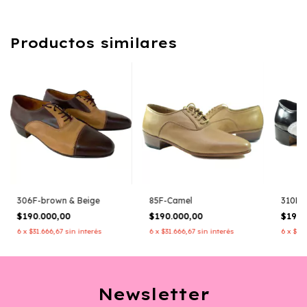
Productos similares
306F-brown & Beige
85F-Camel
310F-
$190.000,00
$190.000,00
$190.
6
x
$31.666,67
sin interés
6
x
$31.666,67
sin interés
6
x
$31.
Newsletter