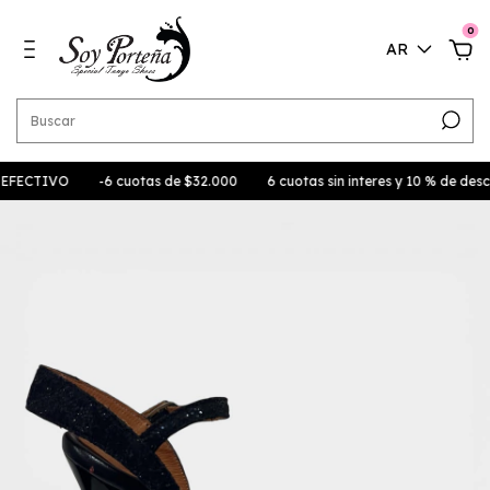
0
AR
TIVO
-6 cuotas de $32.000
6 cuotas sin interes y 10 % de descuento