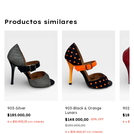
Productos similares
903-Silver
903-Black & Orange
902-R
Lunars
$185.000,00
$185.
$148.000,00
-
20
%
OFF
6
x
$30.833,33
sin interés
6
x
$30.
$185.000,00
6
x
$24.666,67
sin interés