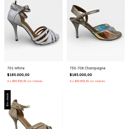
701-White
730-708 Champagne
$185.000,00
$185.000,00
6
x
$30.833,33
sin interés
6
x
$30.833,33
sin interés
Sin stock