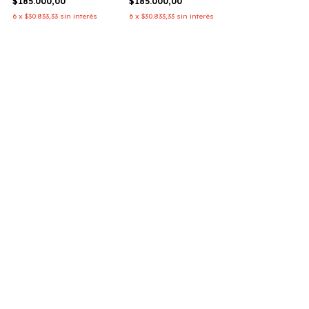
$185.000,00
$185.000,00
6
x
$30.833,33
sin interés
6
x
$30.833,33
sin interés