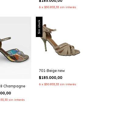
$185.000,00
6
x
$30.833,33
sin interés
Sin stock
701-Beige new
$185.000,00
6
x
$30.833,33
sin interés
08 Champagne
000,00
833,33
sin interés