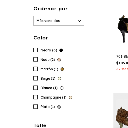
Ordenar por
Color
Negro (6)
701-Bl
Nude (2)
$185.
Marrón (1)
6
x
$30.
Beige (1)
Blanco (1)
Champagne (1)
Plata (1)
Talle