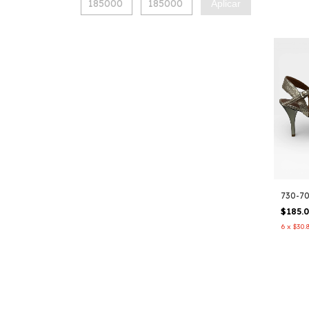
Aplicar
730-7
$185.
6
x
$30.