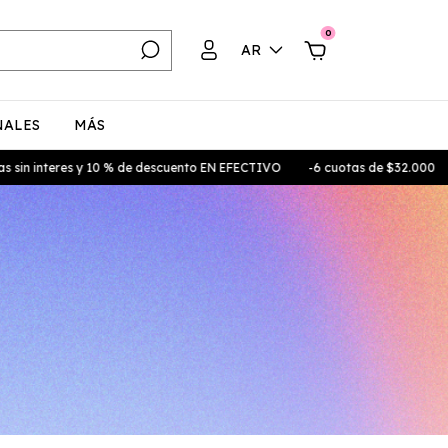
0
AR
NALES
MÁS
teres y 10 % de descuento EN EFECTIVO
-6 cuotas de $32.000
6 cuot