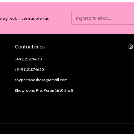
te y recibí nuestras ofertas.
Contactános
5491121874630
+5491121874630
soyportenashoes@gmail.com
Showroom: Pte. Peron 1610 5to B