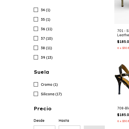
34 (1)
35 (1)
36 (11)
701 - 
Leathe
37 (10)
$185.
38 (11)
6
x
$30.
39 (13)
Suela
Cromo (1)
Silicona (17)
Precio
708-Bl
$185.
Desde
Hasta
6
x
$30.