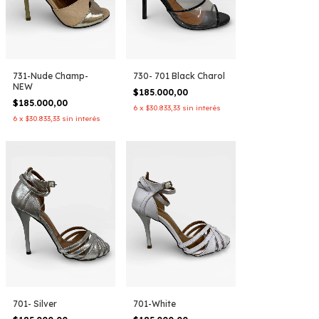
731-Nude Champ-
730- 701 Black Charol
NEW
$185.000,00
$185.000,00
6
x
$30.833,33
sin interés
6
x
$30.833,33
sin interés
701- Silver
701-White