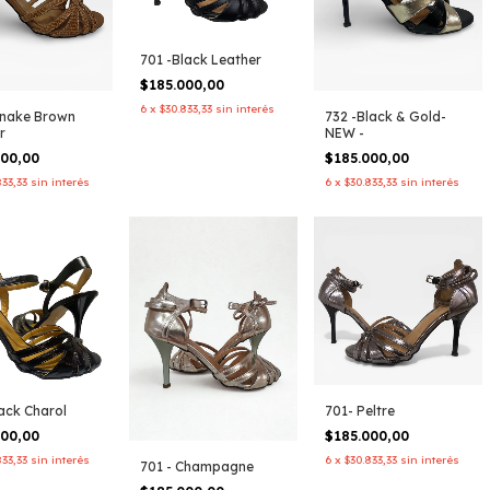
701 -Black Leather
$185.000,00
6
x
$30.833,33
sin interés
Snake Brown
732 -Black & Gold-
r
NEW -
000,00
$185.000,00
833,33
sin interés
6
x
$30.833,33
sin interés
ack Charol
701- Peltre
000,00
$185.000,00
833,33
sin interés
6
x
$30.833,33
sin interés
701 - Champagne