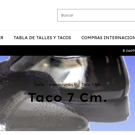
ER
TABLA DE TALLES Y TACOS
COMPRAS INTERNACIO
6 cuotas sin in
Inicio
.
breadcrumbs.fr
.
Taco 7 Cm.
Taco 7 Cm.