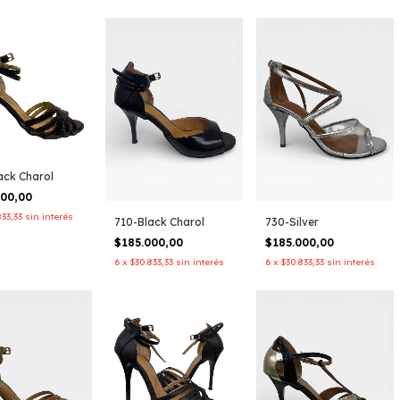
ack Charol
000,00
833,33
sin interés
710-Black Charol
730-Silver
$185.000,00
$185.000,00
6
x
$30.833,33
sin interés
6
x
$30.833,33
sin interés