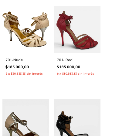
701-Nude
701- Red
$185.000,00
$185.000,00
6
x
$30.833,33
sin interés
6
x
$30.833,33
sin interés